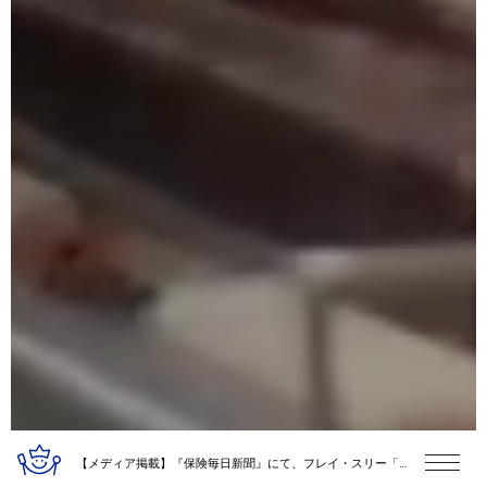
【メディア掲載】『保険毎日新聞』にて、フレイ・スリー「1ROLL」の保険営業DX活用が紹介