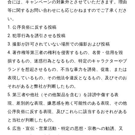
合には、キャンペーンの対象外とさせていただきます。理由
等に関するお問い合わせにも応じかねますのでご了承くださ
い。
1. 公序良俗に反する投稿
2. 犯罪行為を誘引させる投稿
3. 撮影が許可されていない場所での撮影および投稿
4. 著作権等第三者の権利を侵害するもの、名誉・信用を毀
損するもの、迷惑行為となるもの、特定のキャラクターやブ
ランドを想起させるもの、不当な暴力を誘発、促進、または
表現しているもの、その他法令違反となるもの、及びそのお
それがあると弊社が判断したもの。
5. 第三者や他社（その他製品を含む）を誹謗中傷する表
現、差別的な表現、嫌悪感を抱く可能性のある表現、その他
公序良俗に反する表現、及びこれらに該当するおそれがある
と当社が判断したもの。
6. 広告・宣伝・営業活動・特定の思想・宗教への勧誘、又