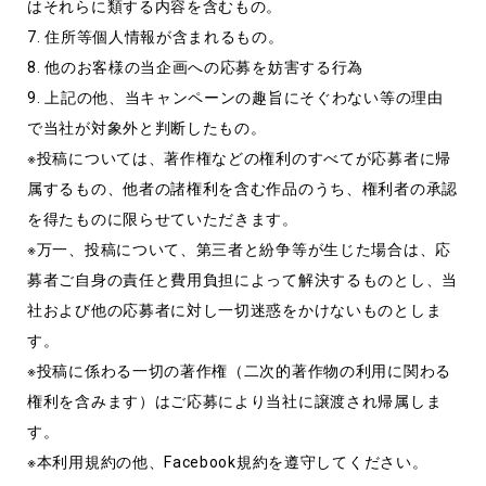
はそれらに類する内容を含むもの。
7. 住所等個人情報が含まれるもの。
8. 他のお客様の当企画への応募を妨害する行為
9. 上記の他、当キャンペーンの趣旨にそぐわない等の理由
で当社が対象外と判断したもの。
※投稿については、著作権などの権利のすべてが応募者に帰
属するもの、他者の諸権利を含む作品のうち、権利者の承認
を得たものに限らせていただきます。
※万一、投稿について、第三者と紛争等が生じた場合は、応
募者ご自身の責任と費用負担によって解決するものとし、当
社および他の応募者に対し一切迷惑をかけないものとしま
す。
※投稿に係わる一切の著作権（二次的著作物の利用に関わる
権利を含みます）はご応募により当社に譲渡され帰属しま
す。
※本利用規約の他、Facebook規約を遵守してください。